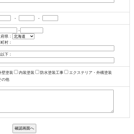
-
-
-
道府県：
区町村：
地以下：
外壁塗装
内装塗装
防水塗装工事
エクステリア・外構塗装
その他