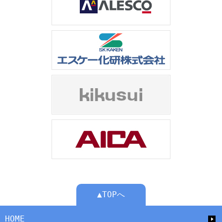
▲TOPへ
HOME